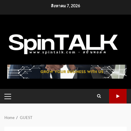
Skip
สิงหาคม 7, 2026
to
content
PRIMARY
MENU
Home
GUEST