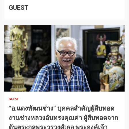
GUEST
1 min read
GUEST
“อ.แดงพัฒนช่าง” บุคคลสำคัญผู้สืบทอด
งานช่างหลวงอันทรงคุณค่า ผู้สืบทอดจาก
ต้นตระกูลพระวรวงศ์เธอ พระองค์เจ้า