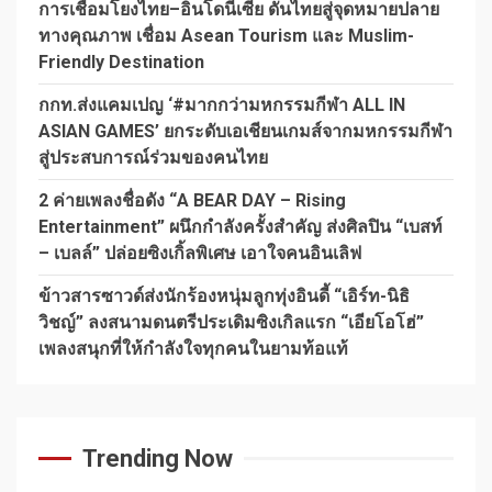
การเชื่อมโยงไทย–อินโดนีเซีย ดันไทยสู่จุดหมายปลาย
ทางคุณภาพ เชื่อม Asean Tourism และ Muslim-
Friendly Destination
กกท.ส่งแคมเปญ ‘#มากกว่ามหกรรมกีฬา ALL IN
ASIAN GAMES’ ยกระดับเอเชียนเกมส์จากมหกรรมกีฬา
สู่ประสบการณ์ร่วมของคนไทย
2 ค่ายเพลงชื่อดัง “A BEAR DAY – Rising
Entertainment” ผนึกกำลังครั้งสำคัญ ส่งศิลปิน “เบสท์
– เบลล์” ปล่อยซิงเกิ้ลพิเศษ เอาใจคนอินเลิฟ
ข้าวสารซาวด์ส่งนักร้องหนุ่มลูกทุ่งอินดี้ “เอิร์ท-นิธิ
วิชญ์” ลงสนามดนตรีประเดิมซิงเกิลแรก “เอียโอโฮ่”
เพลงสนุกที่ให้กำลังใจทุกคนในยามท้อแท้
Trending Now