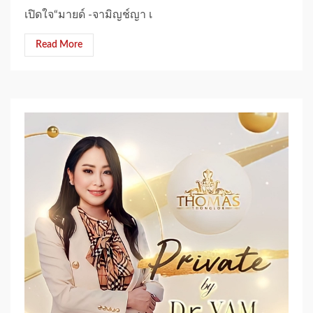
เปิดใจ“มายด์ -จามิญช์ญา เ
Read More