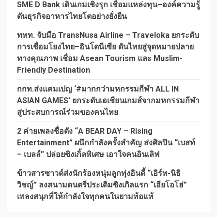
SME D Bank เดินเกมเชิงรุก เชื่อมแหล่งทุน–องค์ความรู้
ดันธุรกิจอาหารไทยโตอย่างยั่งยืน
ททท. จับมือ TransNusa Airline – Traveloka ยกระดับ
การเชื่อมโยงไทย–อินโดนีเซีย ดันไทยสู่จุดหมายปลาย
ทางคุณภาพ เชื่อม Asean Tourism และ Muslim-
Friendly Destination
กกท.ส่งแคมเปญ ‘#มากกว่ามหกรรมกีฬา ALL IN
ASIAN GAMES’ ยกระดับเอเชียนเกมส์จากมหกรรมกีฬา
สู่ประสบการณ์ร่วมของคนไทย
2 ค่ายเพลงชื่อดัง “A BEAR DAY – Rising
Entertainment” ผนึกกำลังครั้งสำคัญ ส่งศิลปิน “เบสท์
– เบลล์” ปล่อยซิงเกิ้ลพิเศษ เอาใจคนอินเลิฟ
ข้าวสารซาวด์ส่งนักร้องหนุ่มลูกทุ่งอินดี้ “เอิร์ท-นิธิ
วิชญ์” ลงสนามดนตรีประเดิมซิงเกิลแรก “เอียโอโฮ่”
เพลงสนุกที่ให้กำลังใจทุกคนในยามท้อแท้