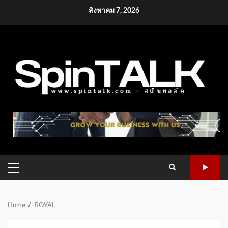
Skip
สิงหาคม 7, 2026
to
content
PRIMARY
MENU
Home
ROYAL