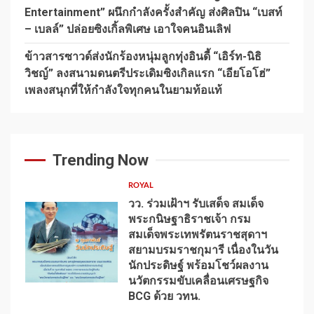
Entertainment” ผนึกกำลังครั้งสำคัญ ส่งศิลปิน “เบสท์
– เบลล์” ปล่อยซิงเกิ้ลพิเศษ เอาใจคนอินเลิฟ
ข้าวสารซาวด์ส่งนักร้องหนุ่มลูกทุ่งอินดี้ “เอิร์ท-นิธิ
วิชญ์” ลงสนามดนตรีประเดิมซิงเกิลแรก “เอียโอโฮ่”
เพลงสนุกที่ให้กำลังใจทุกคนในยามท้อแท้
Trending Now
ROYAL
วว. ร่วมเฝ้าฯ รับเสด็จ สมเด็จ
พระกนิษฐาธิราชเจ้า กรม
สมเด็จพระเทพรัตนราชสุดาฯ
สยามบรมราชกุมารี เนื่องในวัน
นักประดิษฐ์ พร้อมโชว์ผลงาน
1
นวัตกรรมขับเคลื่อนเศรษฐกิจ
BCG ด้วย วทน.