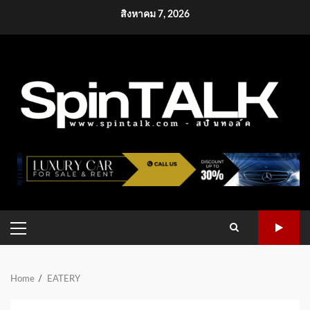
Skip
สิงหาคม 7, 2026
to
content
PRIMARY
MENU
Home
EATERY