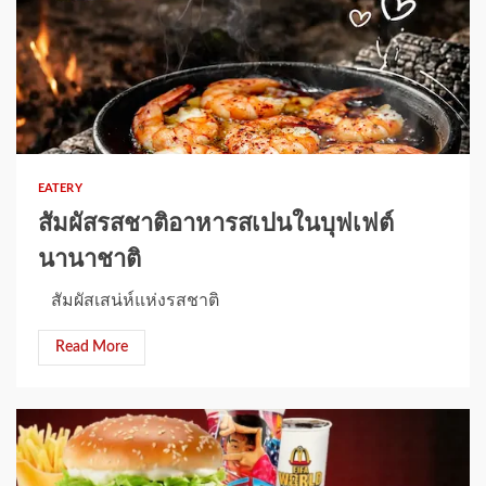
1 min read
EATERY
สัมผัสรสชาติอาหารสเปนในบุฟเฟต์
นานาชาติ
สัมผัสเสน่ห์แห่งรสชาติ
Read More