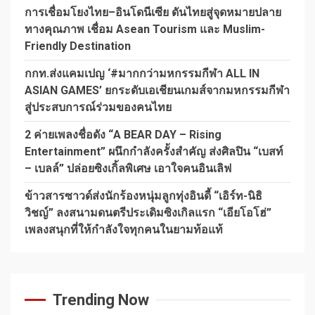
การเชื่อมโยงไทย–อินโดนีเซีย ดันไทยสู่จุดหมายปลาย
ทางคุณภาพ เชื่อม Asean Tourism และ Muslim-
Friendly Destination
กกท.ส่งแคมเปญ ‘#มากกว่ามหกรรมกีฬา ALL IN
ASIAN GAMES’ ยกระดับเอเชียนเกมส์จากมหกรรมกีฬา
สู่ประสบการณ์ร่วมของคนไทย
2 ค่ายเพลงชื่อดัง “A BEAR DAY – Rising
Entertainment” ผนึกกำลังครั้งสำคัญ ส่งศิลปิน “เบสท์
– เบลล์” ปล่อยซิงเกิ้ลพิเศษ เอาใจคนอินเลิฟ
ข้าวสารซาวด์ส่งนักร้องหนุ่มลูกทุ่งอินดี้ “เอิร์ท-นิธิ
วิชญ์” ลงสนามดนตรีประเดิมซิงเกิลแรก “เอียโอโฮ่”
เพลงสนุกที่ให้กำลังใจทุกคนในยามท้อแท้
Trending Now