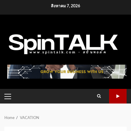
Skip
สิงหาคม 7, 2026
to
content
PRIMARY
MENU
Home
VACATION