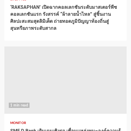
‘RAKSAPHAN’ เปิดฉากคอลเลกชันระดับมาสเตอร์พีซ
คอลเลกชันแรก รังสรรค์ “ผ้าลายน้ำไหล” สู่ชิ้นงาน
ศิลปะสะสมสุดลิมิเต็ด ถ่ายทอดภูมิปัญญาท้องถิ่นสู่
สุนทรียภาพระดับสากล
1 min read
MONITOR
SME D Bank เดินเกมเชิงรุก เชื่อมแหล่งทุน–องค์ความรู้