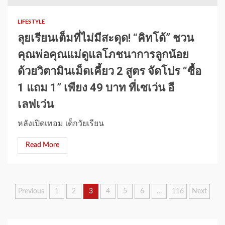
LIFESTYLE
ลุยเรียนเต็มที่ไม่มีสะดุด! “คิทโด้” ชวน
คุณพ่อคุณแม่ดูแลโภชนาการลูกน้อย
ด้วยวิตามินเม็ดเคี้ยว 2 สูตร จัดโปร “ซื้อ
1 แถม 1” เพียง 49 บาท ที่เซเว่น อี
เลฟเว่น
หลังเปิดเทอม เด็กวัยเรียน
Read More
Posts
Previous
1
2
3
4
5
6
…
116
Next
pagination