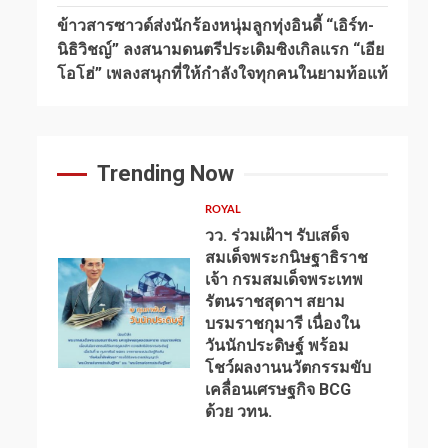
ข้าวสารซาวด์ส่งนักร้องหนุ่มลูกทุ่งอินดี้ “เอิร์ท-
นิธิวิชญ์” ลงสนามดนตรีประเดิมซิงเกิลแรก “เอีย
โอโฮ่” เพลงสนุกที่ให้กำลังใจทุกคนในยามท้อแท้
Trending Now
ROYAL
วว. ร่วมเฝ้าฯ รับเสด็จ
สมเด็จพระกนิษฐาธิราช
เจ้า กรมสมเด็จพระเทพ
รัตนราชสุดาฯ สยาม
บรมราชกุมารี เนื่องใน
วันนักประดิษฐ์ พร้อม
1
โชว์ผลงานนวัตกรรมขับ
เคลื่อนเศรษฐกิจ BCG
ด้วย วทน.