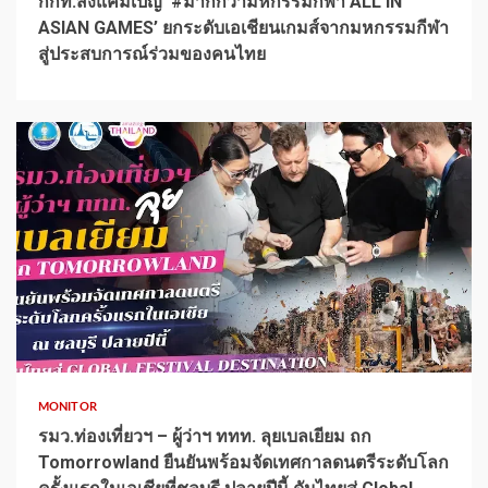
กกท.ส่งแคมเปญ ‘#มากกว่ามหกรรมกีฬา ALL IN
ASIAN GAMES’ ยกระดับเอเชียนเกมส์จากมหกรรมกีฬา
สู่ประสบการณ์ร่วมของคนไทย
1 min read
MONITOR
รมว.ท่องเที่ยวฯ – ผู้ว่าฯ ททท. ลุยเบลเยียม ถก
Tomorrowland ยืนยันพร้อมจัดเทศกาลดนตรีระดับโลก