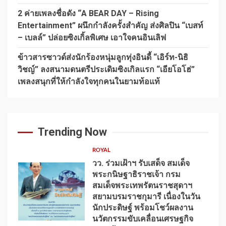
2 ค่ายเพลงชื่อดัง “A BEAR DAY – Rising
Entertainment” ผนึกกำลังครั้งสำคัญ ส่งศิลปิน “เบสท์
– เบลล์” ปล่อยซิงเกิ้ลพิเศษ เอาใจคนอินเลิฟ
ข้าวสารซาวด์ส่งนักร้องหนุ่มลูกทุ่งอินดี้ “เอิร์ท-นิธิ
วิชญ์” ลงสนามดนตรีประเดิมซิงเกิลแรก “เอียโอโฮ่”
เพลงสนุกที่ให้กำลังใจทุกคนในยามท้อแท้
Trending Now
ROYAL
วว. ร่วมเฝ้าฯ รับเสด็จ สมเด็จ
พระกนิษฐาธิราชเจ้า กรม
สมเด็จพระเทพรัตนราชสุดาฯ
สยามบรมราชกุมารี เนื่องในวัน
นักประดิษฐ์ พร้อมโชว์ผลงาน
1
นวัตกรรมขับเคลื่อนเศรษฐกิจ