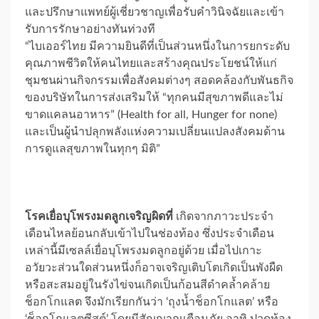
และปรึกษาแพทย์ผู้เชี่ยวชาญเพื่อรับคำวินิจฉัยและเข้า
รับการรักษาอย่างทันท่วงที
“ไบเออร์ไทย มีความยินดีที่เป็นส่วนหนึ่งในการยกระดับ
คุณภาพชีวิตให้คนไทยและสร้างคุณประโยชน์ให้แก่
ชุมชนผ่านกิจกรรมเพื่อสังคมต่างๆ สอดคล้องกับพันธกิจ
ของบริษัทในการส่งเสริมให้ “ทุกคนมีสุขภาพดีและไม่
ขาดแคลนอาหาร” (Health for all, Hunger for none)
และเป็นผู้นำปลุกพลังแห่งความเปลี่ยนแปลงสังคมด้าน
การดูแลสุขภาพในทุกๆ มิติ”
โรคเยื่อบุโพรงมดลูกเจริญผิดที่
เกิดจากภาวะประจำ
เดือนไหลย้อนกลับเข้าไปในช่องท้อง ซึ่งประจำเดือน
เหล่านี้มีเซลล์เยื่อบุโพรงมดลูกอยู่ด้วย เมื่อไปเกาะ
อวัยวะส่วนใดส่วนหนึ่งก็อาจเจริญเติบโตเกิดเป็นพังผืด
หรือสะสมอยู่ในรังไข่จนเกิดเป็นก้อนสีดำคล้ำคล้าย
ช็อกโกแลต จึงมักเรียกกันว่า ‘ถุงน้ำช็อกโกแลต’ หรือ
‘ช็อกโกแลตซีสต์’ โดยมีสัญญาณเตือนภัย อาทิ ปวดท้อง