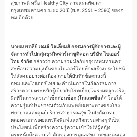
สุขภาพดี หรือ Healthy City ตามแผนพัฒนา
กรุงเทพมหานคร ระยะ 20 ปี (พ.ศ. 2561 – 2580) ของก
ทม.อีกด้วย
นายแบรดลี่ย์ เจมส์ วิลเลี่ยมส์ กรรมการผู้จัดการและผู้
จัดการทั่วไปกลุ่มธุรกิจฟาร์มาซูติคอล บริษัท ไบเออร์
ไทย จำกัด
กล่าวว่า ความร่วมมือกับกรุงเทพมหานคร
สะท้อนความมุ่งมั่นของไบเออร์ไทยที่จะสร้างประโยชน์
ให้สังคมอย่างต่อเนื่อง ภายใต้บันทึกข้อตกลงนี้
กทม.และไบเออร์ไทย จะดำเนินการในกิจกรรมการ
สร้างความตระหนักรู้เกี่ยวกับโรคเยื่อบุโพรงมดลูกเจริญ
ผิดที่ในการเสวนา
“เช็กก่อนช็อก (โกแลตชีสต์)”
โดยให้
ความรู้แก่ประชาชนร่วมกับแพทย์เฉพาะทางของโรง
พยาบาลและศูนย์บริการสาธารณสุข ในสังกัด กทม.
ตลอดจนการเผยแพร่สิ่งพิมพ์และกิจกรรมต่างๆ ที่เป็น
ประโยชน์ เพื่อสร้างความรู้ความเข้าใจให้ผู้หญิง
ตระหนักถึงความสำคัญของการดูแลสุขภาพของตนเอง