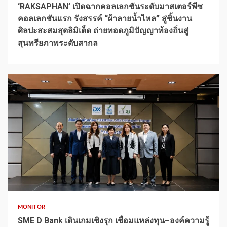
‘RAKSAPHAN’ เปิดฉากคอลเลกชันระดับมาสเตอร์พีซ
คอลเลกชันแรก รังสรรค์ “ผ้าลายน้ำไหล” สู่ชิ้นงาน
ศิลปะสะสมสุดลิมิเต็ด ถ่ายทอดภูมิปัญญาท้องถิ่นสู่
สุนทรียภาพระดับสากล
1 min read
MONITOR
SME D Bank เดินเกมเชิงรุก เชื่อมแหล่งทุน–องค์ความรู้