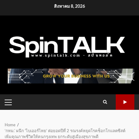
Skip
สิงหาคม 8, 2026
to
content
PRIMARY
MENU
Home
‘กทม.’ ผนึก ‘ไบเออร์ไทย’ ต่อยอดปีที่ 2 รณรงค์หยุดโรคช็อกโกแลตซีสต์
เพิ่มคุณภาพชีวิตให้คนกรุงเทพ ยกระดับสู่เมืองสุขภาพดี