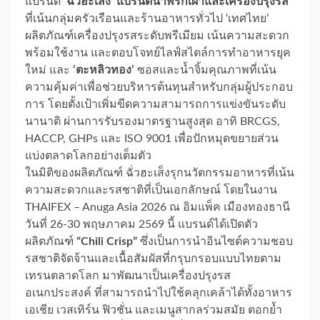
แบรนด์
‘ฉั่วฮะเส็ง’ แบรนด์น้ำพริกเผาและเครื่องปรุงรส
ที่เน้นกลุ่มครัวเรือนและร้านอาหารทั่วไป ‘เทศไทย’
ผลิตภัณฑ์เครื่องปรุงรสระดับพรีเมียม เน้นความสะดวก
พร้อมใช้งาน และตอบโจทย์ไลฟ์สไตล์การทำอาหารยุค
ใหม่ และ
‘ตะหลิวทอง’
ซอสและน้ำจิ้มคุณภาพที่เน้น
ความคุ้มค่าเพื่อช่วยบริหารต้นทุนสำหรับกลุ่มผู้ประกอบ
การ โดยตั้งเป้าเพิ่มขีดความสามารถการแข่งขันระดับ
นานาติ ผ่านการรับรองมาตรฐานสูงสุด อาทิ BRCGS,
HACCP, GHPs และ ISO 9001 เพื่อปักหมุดขยายส่วน
แบ่งตลาดโลกอย่างเต็มตัว
ในมิติของผลิตภัณฑ์ ฉั่วฮะเส็งรุกนวัตกรรมอาหารที่เน้น
ความสะดวกและรสชาติที่เป็นเอกลักษณ์ โดยในงาน
THAIFEX – Anuga Asia 2026 ณ อิมแพ็ค เมืองทองธานี
วันที่ 26-30 พฤษภาคม 2569 นี้ แบรนด์ได้เปิดตัว
ผลิตภัณฑ์
“Chili Crisp”
ซึ่งเป็นการนำอินไซต์ความชอบ
รสชาติจัดจ้านและเนื้อสัมผัสที่กรุบกรอบแบบไทยตาม
เทรนตลาดโลก มาพัฒนาเป็นเครื่องปรุงรส
อเนกประสงค์ ที่สามารถนำไปใช้คลุกเคล้าได้ทั้งอาหาร
เอเชีย เวสเทิร์น ฟิวชั่น และเมนูสากลร่วมสมัย ตอกย้ำ