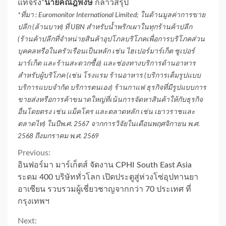
แท้จริง”
นายคณัฎพงษ์
กล่าวสรุป
*ที่มา : Euromonitor International Limited; ในด้านมูลค่าการขาย
ปลีก (ล้านบาท) ที่ UBN สำหรับน้ำพริกเผาในทุกร้านค้าปลีก
(ร้านค้าปลีกที่จำหน่ายสินค้าอุปโภลบริโภคเพื่อการบริโภคส่วน
บุคคลหรือในครัวเรือนเป็นหลัก เช่น ไฮเปอร์มาร์เก็ต ซูเปอร์
มาร์เก็ต และร้านสะดวกซื้อ) และช่องทางบริการด้านอาหาร
สำหรับผู้บริโภค (เช่น โรงแรม ร้านอาหาร (บริการเต็มรูปแบบ
บริการแบบจำกัด บริการตนเอง) ร้านกาแฟ ธุรกิจที่มีรูปแบบการ
ขายส่งหรือการค้าขนาดใหญ่ที่เน้นการจัดหาสินค้าให้กับธุรกิจ
อื่นโดยตรง เช่น แม็คโคร และตลาดหลัก เช่น เยาวราชและ
ตลาดไท) ในปีพ.ศ. 2567 จากการวิจัยในเดือนพฤศจิกายน พ.ศ.
2568 ถึงมกราคม พ.ศ. 2569
Continue
Previous:
อินฟอร์มา มาร์เก็ตส์ จัดงาน CPHI South East Asia
Reading
ระดม 400 บริษัททั่วโลก เปิดประตูสู่ห่วงโซ่อุปทานยา
อาเซียน รวบรวมผู้เชี่ยวชาญจากกว่า 70 ประเทศ ที่
กรุงเทพฯ
Next: