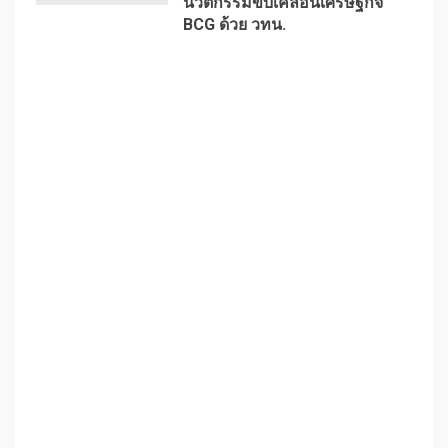
นวัตกรรมขับเคลื่อนเศรษฐกิจ
BCG ด้วย วทน.