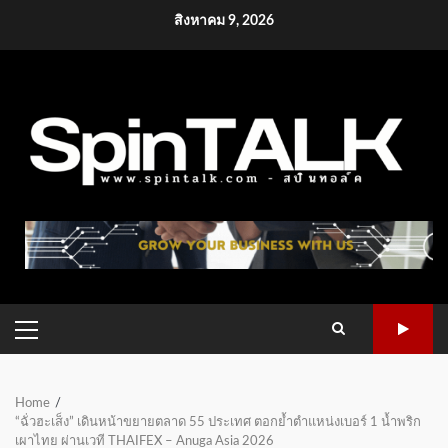
Skip
สิงหาคม 9, 2026
to
content
PRIMARY
MENU
Home
“ฉั่วฮะเส็ง” เดินหน้าขยายตลาด 55 ประเทศ ตอกย้ำตำแหน่งเบอร์ 1 น้ำพริก
เผาไทย ผ่านเวที THAIFEX – Anuga Asia 2026