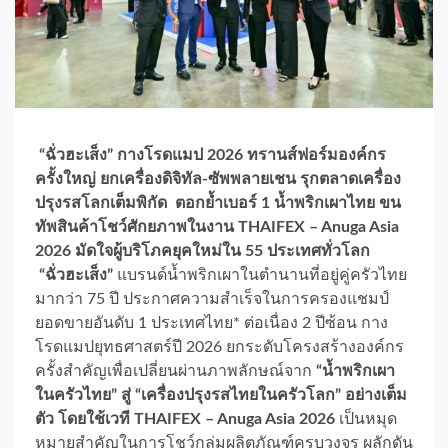
“ฉั่วฮะเส็ง” กางโรดแมป 2026 ทรานส์ฟอร์มองค์กร
ครั้งใหญ่ ยกเครื่องดิจิทัล-ซัพพลายเชน รุกตลาดเครื่อง
ปรุงรสโลกเต็มพิกัด ตอกย้ำเบอร์ 1 น้ำพริกเผาไทย ขน
ทัพสินค้าโชว์ศักยภาพในงาน THAIFEX – Anuga Asia
2026 มัดใจผู้บริโภคยุคใหม่ใน 55 ประเทศทั่วโลก
“ฉั่วฮะเส็ง”
แบรนด์น้ำพริกเผาในตำนานที่อยู่คู่ครัวไทย
มากว่า 75 ปี ประกาศความสำเร็จในการครองแชมป์
ยอดขายอันดับ 1 ประเทศไทย* ต่อเนื่อง 2 ปีซ้อน กาง
โรดแมปยุทธศาสตร์ปี 2026 ยกระดับโครงสร้างองค์กร
ครั้งสำคัญเพื่อเปลี่ยนผ่านภาพลักษณ์จาก
“น้ำพริกเผา
ในครัวไทย” สู่ “เครื่องปรุงรสไทยในครัวโลก” อย่างเต็ม
ตัว โดยใช้เวที THAIFEX – Anuga Asia 2026
เป็นหมุด
หมายสำคัญในการโชว์กลุ่มผลิตภัณฑ์ครบวงจร ผลักดัน