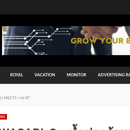
ROYAL
VACATION
MONITOR
ADVERTISING R
นัว MEETS วาซาบิ”
BIZ