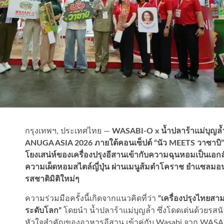
กรุงเทพฯ, ประเทศไทย —
WASABI-O x น้ำปลาร้าแม่บุญล้ำ
ANUGA ASIA 2026 ภายใต้คอนเซ็ปต์ “นัว MEETS วาซาบิ” เ
โยงเสน่ห์ของเครื่องปรุงอีสานเข้ากับความฉุนหอมเป็นเ
ความเผ็ดหอมสไตล์ญี่ปุ่น ผ่านเมนูส้มตำโคราช ยำแซล
รสชาติมิติใหม่ๆ
ความร่วมมือครั้งนี้เกิดจากแนวคิดที่ว่า
“เครื่องปรุงไทยสา
ระดับโลก”
โดยนำ น้ำปลาร้าแม่บุญล้ำ ซึ่งโดดเด่นด้วยรสนั
หัวใจสำคัญของอาหารอีสาน เข้าคู่กับ Wasabi จาก WASABI