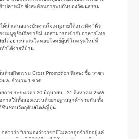
น ยำปลาหมึก ซึ่งสะท้อนการพบกันของวัฒนธรรม
์ได้นำเสนอแรงบันดาลใจเมนูภายใต้แนวคิด
“นัว
เพียงเมนูซูชิหรือซาชิมิ แต่สามารถเข้ากับอาหารไทย
ด้อย่างน่าสนใจ ตอบโจทย์ผู้บริโภครุ่นใหม่ที่
ำได้ง่ายที่บ้าน
มต้นด้วยกิจกรรม Cross Promotion พิเศษ: ซื้อ วาซา
250มล. จำนวน 1 ขวด
มรายการ ระยะเวลา 20 มิถุนายน -31 สิงหาคม 2569
ดโอกาสให้ทั้งสองแบรนด์ขยายฐานลูกค้าร่วมกัน ทั้ง
ื่นชอบวัตถุดิบสไตล์ญี่ปุ่น
O
กล่าวว่า “เรามองว่าวาซาบิไม่ควรถูกจำกัดอยู่แค่