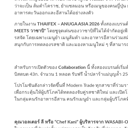
ว่าจะเป็น ส้มตำโคราช, ยำแซลมอน หรือเมนูของคนญี่ปุ่
อาหารตะวันออกและอีสานได้อย่างลงตัว
ภายในงาน
THAIFEX – ANUGA ASIA 2026
ทั้งสองแบรนด
MEETS วาซาบิ”
โดยชูจุดเด่นของวาซาบิที่ไม่ได้จำกัดอยู่
รสจัด โดยเฉพาะเมนูยำ เมนูส้มตำ และอาหารอีสานร่วมสมัยไ
สนุกกับการทดลองรสชาติ และมองหาเมนูใหม่ ๆ ที่สามารถท
สำหรับการเปิดตัวของ
Collaboration
นี้ ทั้งสองแบรนด์เริ่
บิสดบด 43ก. จำนวน 1 หลอด รับฟรี น้ำปลาร้าแม่บุญล้ำ 
โปรโมชันดังกล่าวจัดขึ้นที่ Modern Trade ทุกสาขาที่ร่ว
เพื่อกระตุ้นให้ผู้บริโภคได้ทดลองจับคู่รสชาติใหม่ และเปิ
ในกลุ่มคนรักอาหารอีสาน คนรักเมนูยำ และกลุ่มผู้บริโภคที่ช
คุณวอลเตอร์ ลี หรือ “Chef Kani” ผู้บริหารจาก WASABI-