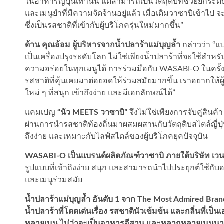
ในอาหารญี่ปุ่นเท่านั้น แต่สามารถเป็นวัตถุดิบที่ช่วยยกระ
และเมนูยำที่มีความจัดจ้านอยู่แล้ว เมื่อเติมวาซาบิเข้าไป
ซึ่งเป็นรสชาติที่เข้ากับผู้บริโภครุ่นใหม่มากขึ้น”
ด้าน คุณอ้อม ผู้บริหารจากน้ำปลาร้าแม่บุญล้ำ
กล่าวว่า “แบ
เป็นเครื่องปรุงระดับโลก ไม่ใช่เพียงน้ำปลาร้าที่จะใช้สำหรั
ความอร่อยในทุกเมนูได้ การร่วมมือกับ WASABI-O ในครั้
รสชาติที่คุ้นเคยมาต่อยอดให้ร่วมสมัยมากขึ้น เราอยากให้ผ
ใหม่ ๆ ที่สนุก เข้าถึงง่าย และมีเอกลักษณ์ได้”
แคมเปญ
“นัว MEETS วาซาบิ”
จึงไม่ใช่เพียงการจับคู่สิน
ผ่านการนำรสชาติท้องถิ่นมาผสมผสานกับวัตถุดิบสไตล์ญี่ปุ
ถึงง่าย และเหมาะกับไลฟ์สไตล์ของผู้บริโภคยุคปัจจุบัน
WASABI-O เป็นแบรนด์ผลิตภัณฑ์วาซาบิ ภายใต้บริษัท เวนเจ
รูปแบบที่เข้าถึงง่าย สนุก และสามารถนำไปประยุกต์ใช้กั
และเมนูร่วมสมัย
น้ำปลาร้าแม่บุญล้ำ อันดับ 1 จาก The Most Admired Bran
น้ำปลาร้าที่โดดเด่นเรื่อง รสชาตินัวเข้มข้น และกลิ่นที่
หลายเมนู ไม่ว่าจะเป็นอาหารอีสาน และหลากหลายเมนูน