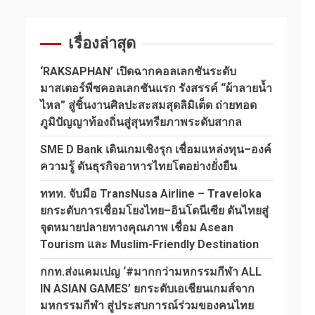
เรื่องล่าสุด
‘RAKSAPHAN’ เปิดฉากคอลเลกชันระดับ
มาสเตอร์พีซคอลเลกชันแรก รังสรรค์ “ผ้าลายน้ำ
ไหล” สู่ชิ้นงานศิลปะสะสมสุดลิมิเต็ด ถ่ายทอด
ภูมิปัญญาท้องถิ่นสู่สุนทรียภาพระดับสากล
SME D Bank เดินเกมเชิงรุก เชื่อมแหล่งทุน–องค์
ความรู้ ดันธุรกิจอาหารไทยโตอย่างยั่งยืน
ททท. จับมือ TransNusa Airline – Traveloka
ยกระดับการเชื่อมโยงไทย–อินโดนีเซีย ดันไทยสู่
จุดหมายปลายทางคุณภาพ เชื่อม Asean
Tourism และ Muslim-Friendly Destination
กกท.ส่งแคมเปญ ‘#มากกว่ามหกรรมกีฬา ALL
IN ASIAN GAMES’ ยกระดับเอเชียนเกมส์จาก
มหกรรมกีฬา สู่ประสบการณ์ร่วมของคนไทย