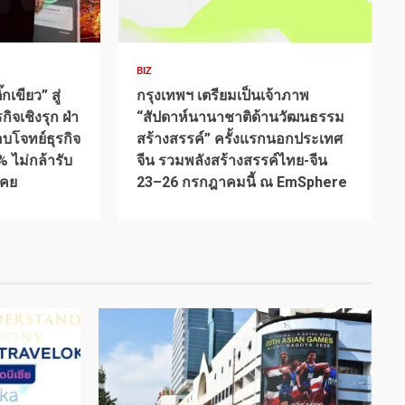
1 min read
BIZ
เขียว” สู่
กรุงเทพฯ เตรียมเป็นเจ้าภาพ
กิจเชิงรุก ฝ่า
“สัปดาห์นานาชาติด้านวัฒนธรรม
อบโจทย์ธุรกิจ
สร้างสรรค์” ครั้งแรกนอกประเทศ
% ไม่กล้ารับ
จีน รวมพลังสร้างสรรค์ไทย-จีน
เคย
23–26 กรกฎาคมนี้ ณ EmSphere