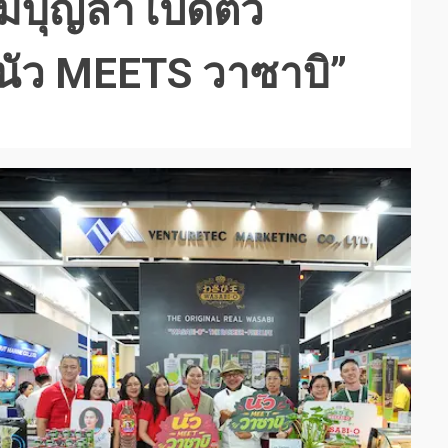
บุญล้ำ เปิดตัว
นัว MEETS วาซาบิ”