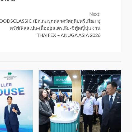
Next:
OODSCLASSIC เปิดเกมรุกตลาดวัตถุดิบพรีเมียม ชู
ทรัฟเฟิลสเปน-เนื้อออสเตรเลีย-ซีฟู้ดญี่ปุ่น งาน
THAIFEX – ANUGA ASIA 2026
1 min read