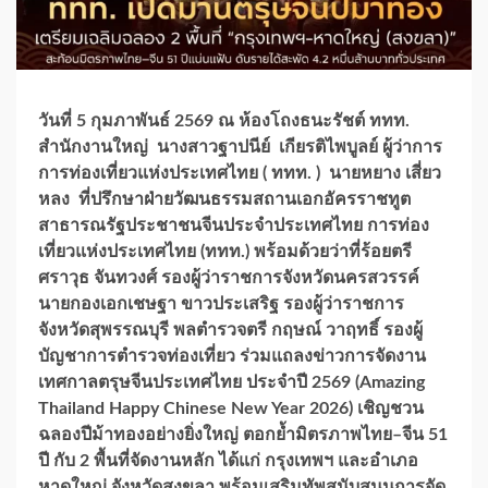
วันที่ 5 กุมภาพันธ์ 2569 ณ ห้องโถงธนะรัชต์ ททท.
สำนักงานใหญ่ นางสาวฐาปนีย์ เกียรติไพบูลย์ ผู้ว่าการ
การท่องเที่ยวแห่งประเทศไทย ( ททท. ) นายหยาง เสี่ยว
หลง ที่ปรึกษาฝ่ายวัฒนธรรมสถานเอกอัครราชทูต
สาธารณรัฐประชาชนจีนประจำประเทศไทย การท่อง
เที่ยวแห่งประเทศไทย (ททท.) พร้อมด้วยว่าที่ร้อยตรี
ศราวุธ จันทวงศ์ รองผู้ว่าราชการจังหวัดนครสวรรค์
นายกองเอกเชษฐา ขาวประเสริฐ รองผู้ว่าราชการ
จังหวัดสุพรรณบุรี พลตำรวจตรี กฤษณ์ วาฤทธิ์ รองผู้
บัญชาการตำรวจท่องเที่ยว ร่วมแถลงข่าวการจัดงาน
เทศกาลตรุษจีนประเทศไทย ประจำปี 2569 (Amazing
Thailand Happy Chinese New Year 2026) เชิญชวน
ฉลองปีม้าทองอย่างยิ่งใหญ่ ตอกย้ำมิตรภาพไทย–จีน 51
ปี กับ 2 พื้นที่จัดงานหลัก ได้แก่ กรุงเทพฯ และอำเภอ
หาดใหญ่ จังหวัดสงขลา พร้อมเสริมทัพสนับสนุนการจัด