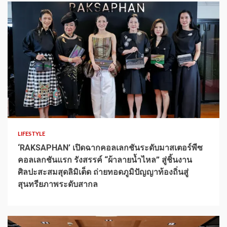
1 min read
LIFESTYLE
‘RAKSAPHAN’ เปิดฉากคอลเลกชันระดับมาสเตอร์พีซ
คอลเลกชันแรก รังสรรค์ “ผ้าลายน้ำไหล” สู่ชิ้นงาน
ศิลปะสะสมสุดลิมิเต็ด ถ่ายทอดภูมิปัญญาท้องถิ่นสู่
สุนทรียภาพระดับสากล