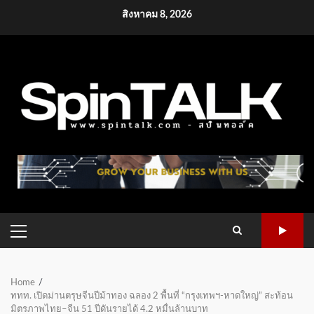
Skip
สิงหาคม 8, 2026
to
content
PRIMARY
MENU
Home
ททท. เปิดม่านตรุษจีนปีม้าทอง ฉลอง 2 พื้นที่ “กรุงเทพฯ-หาดใหญ่” สะท้อน
มิตรภาพไทย–จีน 51 ปีดันรายได้ 4.2 หมื่นล้านบาท