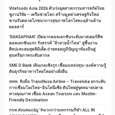
Vitafoods Asia 2026 ตัวเร่งอุตสาหกรรมสารสกัดไทย
ชูงานวิจัย – เครือข่ายโลก สร้างมูลค่าเศรษฐกิจใหม่
ขานรับตลาดโภชนาการสุขภาพโลกโตทะลุล้านล้าน
ดอลลาร์
‘RAKSAPHAN’ เปิดฉากคอลเลกชันระดับมาสเตอร์พีซ
คอลเลกชันแรก รังสรรค์ “ผ้าลายน้ำไหล” สู่ชิ้นงาน
ศิลปะสะสมสุดลิมิเต็ด ถ่ายทอดภูมิปัญญาท้องถิ่นสู่
สุนทรียภาพระดับสากล
SME D Bank เดินเกมเชิงรุก เชื่อมแหล่งทุน–องค์ความรู้
ดันธุรกิจอาหารไทยโตอย่างยั่งยืน
ททท. จับมือ TransNusa Airline – Traveloka ยกระดับ
การเชื่อมโยงไทย–อินโดนีเซีย ดันไทยสู่จุดหมายปลาย
ทางคุณภาพ เชื่อม Asean Tourism และ Muslim-
Friendly Destination
กกท.ส่งแคมเปญ ‘#มากกว่ามหกรรมกีฬา ALL IN