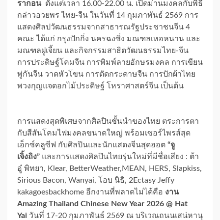
รากอน
ตั้งแต่เวลา 16.00-22.00 น. เปิดม่านมงคลกับพิธี
กล่าวอวยพร ไทย-จีน ในวันที่ 14 กุมภาพันธ์ 2569 การ
แสดงศิลปวัฒนธรรมจากสาธารณรัฐประชาชนจีน 4
คณะ ได้แก่ กรุงปักกิ่ง นครฉงซิ่ง มณฑลเหอหนาน และ
มณฑลฝูเจี้ยน และกิจกรรมสาธิตวัฒนธรรมไทย-จีน
การประดิษฐ์โคมจีน การพิมพ์ลายอักษรมงคล การเขียน
พู่กันจีน วาดหัวโขน การตัดกระดาษจีน การปักผ้าไทย
พวงกุญแจดอกไม้ประดิษฐ์ โหราศาสตร์จีน เป็นต้น
การแสดงสุดพิเศษจากศิลปินชั้นนำของไทย ตระการตา
กับสีสันโคมไฟมงคลขนาดใหญ่ พร้อมเซอร์ไพรส์สุด
เอ็กซ์คลูซีฟ กับศิลปินและนักแสดงจีนสุดฮอต
“จู
เจิ้งถิง”
และการแสดงศิลปินไทยรุ่นใหม่ที่มีชื่อเสียง : ต้า
อู๋ พิทยา, Klear, BetterWeather,MEAN, HERS, Slapkiss,
Sirious Bacon, Wanyai, โอบ นิธิ, 2Ectasy Jeffy
kakagoesbackhome อีกงานที่พลาดไม่ได้คือ
งาน
Amazing Thailand Chinese New Year 2026 @ Hat
Yai
วันที่ 17-20 กุมภาพันธ์ 2569 ณ บริเวณถนนเสน่หานุ