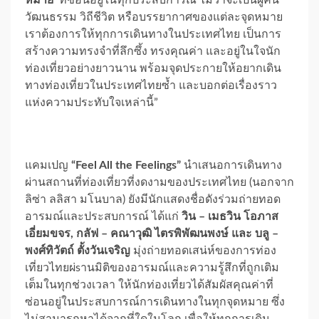
วัฒนธรรม วิถีชีวิต หรือบรรยากาศของแต่ละจุดหมาย
เราต้องการให้ทุกการเดินทางในประเทศไทย เป็นการ
สร้างความทรงจำที่ลึกซึ้ง ทรงคุณค่า และอยู่ในใจนัก
ท่องเที่ยวอย่างยาวนาน พร้อมจุดประกายให้อยากเดิน
ทางท่องเที่ยวในประเทศไทยซ้ำ และบอกต่อเรื่องราว
แห่งความประทับใจเหล่านี้”
แคมเปญ
“Feel All the Feelings”
นำเสนอการเดินทาง
ผ่านสถานที่ท่องเที่ยวที่งดงามของประเทศไทย (นอกจาก
ลิซ่า ลลิสา มโนบาล) ยังมีนักแสดงชื่อดังร่วมถ่ายทอด
อารมณ์และประสบการณ์ ได้แก่
วิน – เมธวิน โอภาส
เอี่ยมขจร, กลัฟ – คณาวุฒิ ไตรพิพัฒนพงษ์ และ บลู –
พงศ์ทิวัตถ์ ตั้งวันเจริญ
มุ่งถ่ายทอดเสน่ห์ของการท่อง
เที่ยวไทยผ่sานมิติของอารมณ์และความรู้สึกที่ถูกเติม
เต็มในทุกช่วงเวลา ให้นักท่องเที่ยวได้สัมผัสคุณค่าที่
ซ่อนอยู่ในประสบการณ์การเดินทางในทุกจุดหมาย ซึ่ง
ไม่สามารถหาได้จากที่ใดในโลก เพื่อให้ทุกการเดิน