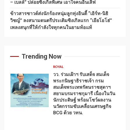
– เบลล์” ปล่อยซิงเกิ้ลพิเศษ เอาใจคนอินเลิฟ
ข้าวสารซาวด์ส่งนักร้องหนุ่มลูกทุ่งอินดี้ “เอิร์ท-นิธิ
วิชญ์” ลงสนามดนตรีประเดิมซิงเกิลแรก “เอียโอโฮ่”
เพลงสนุกที่ให้กำลังใจทุกคนในยามท้อแท้
Trending Now
ROYAL
วว. ร่วมเฝ้าฯ รับเสด็จ สมเด็จ
พระกนิษฐาธิราชเจ้า กรม
สมเด็จพระเทพรัตนราชสุดาฯ
สยามบรมราชกุมารี เนื่องในวัน
นักประดิษฐ์ พร้อมโชว์ผลงาน
1
นวัตกรรมขับเคลื่อนเศรษฐกิจ
BCG ด้วย วทน.