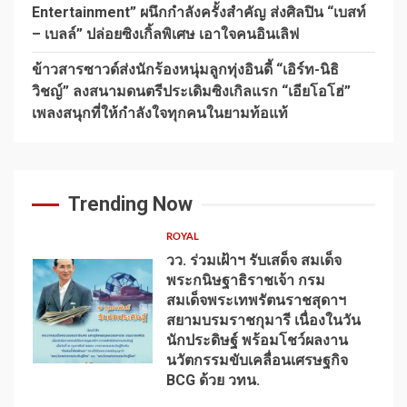
Entertainment” ผนึกกำลังครั้งสำคัญ ส่งศิลปิน “เบสท์
– เบลล์” ปล่อยซิงเกิ้ลพิเศษ เอาใจคนอินเลิฟ
ข้าวสารซาวด์ส่งนักร้องหนุ่มลูกทุ่งอินดี้ “เอิร์ท-นิธิ
วิชญ์” ลงสนามดนตรีประเดิมซิงเกิลแรก “เอียโอโฮ่”
เพลงสนุกที่ให้กำลังใจทุกคนในยามท้อแท้
Trending Now
ROYAL
วว. ร่วมเฝ้าฯ รับเสด็จ สมเด็จ
พระกนิษฐาธิราชเจ้า กรม
สมเด็จพระเทพรัตนราชสุดาฯ
สยามบรมราชกุมารี เนื่องในวัน
นักประดิษฐ์ พร้อมโชว์ผลงาน
1
นวัตกรรมขับเคลื่อนเศรษฐกิจ
BCG ด้วย วทน.