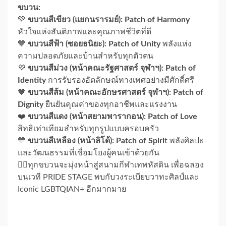
ขบวน:
💚
ขบวนสีเขียว (แยกนรารมย์): Patch of Harmony
หัวใจแห่งสันติภาพและคุณภาพชีวิตที่ดี
💙
ขบวนสีฟ้า (ซอยธนิยะ): Patch of Unity
พลังแห่ง
ความปลอดภัยและบ้านสำหรับทุกตัวตน
💜
ขบวนสีม่วง (หน้าคณะรัฐศาสตร์ จุฬาฯ): Patch of
Identity
การรับรองอัตลักษณ์ทางเพศอย่างมีศักดิ์ศรี
🧡
ขบวนสีส้ม (หน้าคณะอักษรศาสตร์ จุฬาฯ): Patch of
Dignity
ยืนยันคุณค่าของทุกอาชีพและแรงงาน
❤️
ขบวนสีแดง (หน้าสยามพารากอน): Patch of Love
สิทธิเท่าเทียมสำหรับทุกรูปแบบครอบครัว
💛
ขบวนสีเหลือง (หน้าลิโด้): Patch of Spiri
t พลังศิลปะ
และวัฒนธรรมที่เชื่อมโยงผู้คนเข้าด้วยกัน
🤹‍♀️ทุกขบวนจะมุ่งหน้าสู่สนามกีฬาเทพหัสดิน เพื่อฉลอง
บนเวที PRIDE STAGE พบกับวงระเบียบวาทะศิลป์และ
Iconic LGBTQIAN+ อีกมากมาย