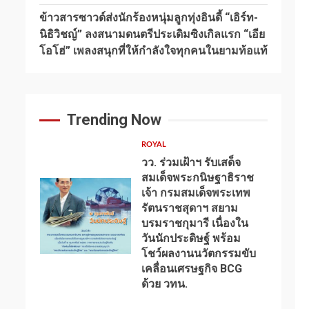
ข้าวสารซาวด์ส่งนักร้องหนุ่มลูกทุ่งอินดี้ “เอิร์ท-
นิธิวิชญ์” ลงสนามดนตรีประเดิมซิงเกิลแรก “เอีย
โอโฮ่” เพลงสนุกที่ให้กำลังใจทุกคนในยามท้อแท้
Trending Now
ROYAL
วว. ร่วมเฝ้าฯ รับเสด็จ
สมเด็จพระกนิษฐาธิราช
เจ้า กรมสมเด็จพระเทพ
รัตนราชสุดาฯ สยาม
บรมราชกุมารี เนื่องใน
วันนักประดิษฐ์ พร้อม
1
โชว์ผลงานนวัตกรรมขับ
เคลื่อนเศรษฐกิจ BCG
ด้วย วทน.