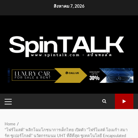
Skip
สิงหาคม 7, 2026
to
content
PRIMARY
MENU
Home
“โฟร์โมสต์” พลิกโฉมโภชนาการเด็กไทย เปิดตัว “โฟร์โมสต์ โอเมก้า สมา
ร์ท ซูเปอร์โกลด์” นวัตกรรมนม UHT ที่ดีที่สุด ชูเทคโนโลยี Encapsulated