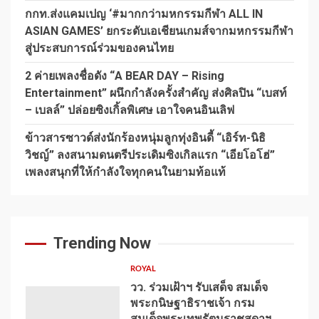
กกท.ส่งแคมเปญ ‘#มากกว่ามหกรรมกีฬา ALL IN
ASIAN GAMES’ ยกระดับเอเชียนเกมส์จากมหกรรมกีฬา
สู่ประสบการณ์ร่วมของคนไทย
2 ค่ายเพลงชื่อดัง “A BEAR DAY – Rising
Entertainment” ผนึกกำลังครั้งสำคัญ ส่งศิลปิน “เบสท์
– เบลล์” ปล่อยซิงเกิ้ลพิเศษ เอาใจคนอินเลิฟ
ข้าวสารซาวด์ส่งนักร้องหนุ่มลูกทุ่งอินดี้ “เอิร์ท-นิธิ
วิชญ์” ลงสนามดนตรีประเดิมซิงเกิลแรก “เอียโอโฮ่”
เพลงสนุกที่ให้กำลังใจทุกคนในยามท้อแท้
Trending Now
ROYAL
วว. ร่วมเฝ้าฯ รับเสด็จ สมเด็จ
พระกนิษฐาธิราชเจ้า กรม
สมเด็จพระเทพรัตนราชสุดาฯ