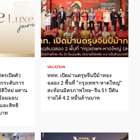
1 min read
VACATION
ตรเปิดตัว
ททท. เปิดม่านตรุษจีนปีม้าทอง
ยกระดับการ
ฉลอง 2 พื้นที่ “กรุงเทพฯ-หาดใหญ่”
มิติใหม่ ผสาน
สะท้อนมิตรภาพไทย–จีน 51 ปีดัน
ร้อมมอบ
รายได้ 4.2 หมื่นล้านบาท
และสิทธิ
นบาท