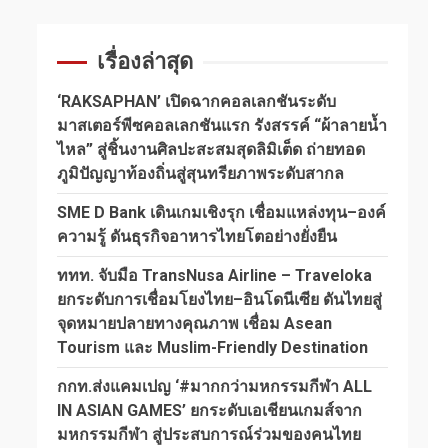
เรื่องล่าสุด
‘RAKSAPHAN’ เปิดฉากคอลเลกชันระดับ
มาสเตอร์พีซคอลเลกชันแรก รังสรรค์ “ผ้าลายน้ำ
ไหล” สู่ชิ้นงานศิลปะสะสมสุดลิมิเต็ด ถ่ายทอด
ภูมิปัญญาท้องถิ่นสู่สุนทรียภาพระดับสากล
SME D Bank เดินเกมเชิงรุก เชื่อมแหล่งทุน–องค์
ความรู้ ดันธุรกิจอาหารไทยโตอย่างยั่งยืน
ททท. จับมือ TransNusa Airline – Traveloka
ยกระดับการเชื่อมโยงไทย–อินโดนีเซีย ดันไทยสู่
จุดหมายปลายทางคุณภาพ เชื่อม Asean
Tourism และ Muslim-Friendly Destination
กกท.ส่งแคมเปญ ‘#มากกว่ามหกรรมกีฬา ALL
IN ASIAN GAMES’ ยกระดับเอเชียนเกมส์จาก
มหกรรมกีฬา สู่ประสบการณ์ร่วมของคนไทย