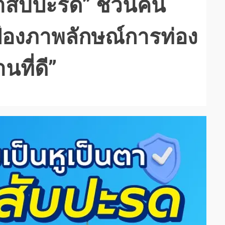
ตาสับปะรด” ชวนคน
ป้องภาพลักษณ์การท่อง
นที่ดี”