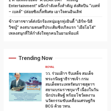
Entertainment” ผนึกกำลังครั้งสำคัญ ส่งศิลปิน “เบสท์
– เบลล์” ปล่อยซิงเกิ้ลพิเศษ เอาใจคนอินเลิฟ
ข้าวสารซาวด์ส่งนักร้องหนุ่มลูกทุ่งอินดี้ “เอิร์ท-นิธิ
วิชญ์” ลงสนามดนตรีประเดิมซิงเกิลแรก “เอียโอโฮ่”
เพลงสนุกที่ให้กำลังใจทุกคนในยามท้อแท้
Trending Now
ROYAL
วว. ร่วมเฝ้าฯ รับเสด็จ สมเด็จ
พระกนิษฐาธิราชเจ้า กรม
สมเด็จพระเทพรัตนราชสุดาฯ
สยามบรมราชกุมารี เนื่องในวัน
นักประดิษฐ์ พร้อมโชว์ผลงาน
1
นวัตกรรมขับเคลื่อนเศรษฐกิจ
BCG ด้วย วทน.