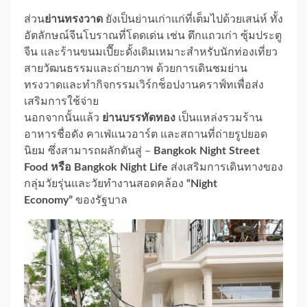
ส่วน
ย่านทรงวาด
ยังเป็นย่านเก่าแก่ที่เต็มไปด้วยเสน่ห์ ทั้ง
อัตลักษณ์จีนโบราณที่โดดเด่น เช่น ตึกแถวเก่า ซุ้มประตู
จีน และร้านขนมเปี๊ยะดั้งเดิมเหมาะสำหรับนักท่องเที่ยว
สายวัฒนธรรมและถ่ายภาพ ด้วยการเดินชมย่าน
ทรงวาดและทำกิจกรรมเวิร์กช็อปงานคราฟ์ทเพื่อส่ง
เสริมการใช้จ่าย
นอกจากนั้นแล้ว
ย่านบรรทัดทอง
เป็นแหล่งรวมร้าน
อาหารชื่อดัง คาเฟ่แนวอาร์ต และสถานที่ถ่ายรูปยอด
นิยม ซึ่งสามารถผลักดันสู่ –
Bangkok Night Street
Food หรือ Bangkok Night Life
ส่งเสริมการเดินทางของ
กลุ่มวัยรุ่นและวัยทำงานสอดคล้อง
“Night
Economy”
ของรัฐบาล