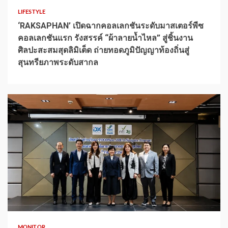
LIFESTYLE
‘RAKSAPHAN’ เปิดฉากคอลเลกชันระดับมาสเตอร์พีซ
คอลเลกชันแรก รังสรรค์ “ผ้าลายน้ำไหล” สู่ชิ้นงาน
ศิลปะสะสมสุดลิมิเต็ด ถ่ายทอดภูมิปัญญาท้องถิ่นสู่
สุนทรียภาพระดับสากล
1 min read
MONITOR